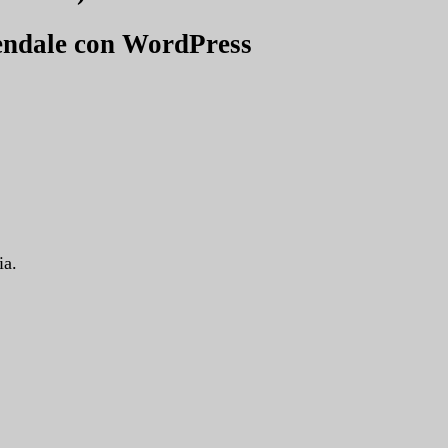
iendale con
WordPress
ia.